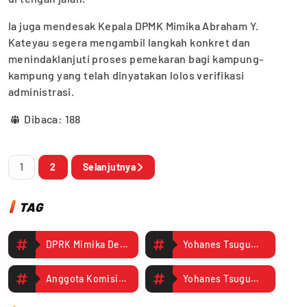
Ia juga mendesak Kepala DPMK Mimika Abraham Y.
Kateyau segera mengambil langkah konkret dan
menindaklanjuti proses pemekaran bagi kampung-
kampung yang telah dinyatakan lolos verifikasi
administrasi.
Dibaca:
188
1
2
Selanjutnya
TAG
DPRK Mimika Desak DPMK Segera Realisasikan Pemekaran Kampung Baru
Yohanes Tsugumol: 120 Kampung Masih Tunggu SK Bupati
Anggota Komisi III DPRK Mimika Adolof Omaleng
Yohanes Tsugumol Kepala Seksi Bidang Pemberdayaan Masyarakat Kampung