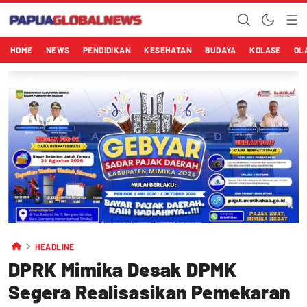
HOME
NEWS
PENDIDIKAN
KESEHATAN
BUDAYA
KOLASE
OL
HEADLINE
DPRK Mimika Desak DPMK
Segera Realisasikan Pemekaran