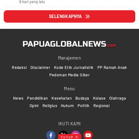
6 hari yang lalu
SELENGKAPNYA
Manajemen
Redaksi
Disclaimer
Kode Etik Jurnalistik
PP Ramah Anak
Pedoman Media Siber
Menu
News
Pendidikan
Kesehatan
Budaya
Kolase
Olahraga
Opini
Religius
Hukum
Politik
Regional
IKUTI KAMI
TUTUP