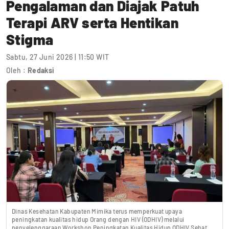
Pengalaman dan Diajak Patuh
Terapi ARV serta Hentikan
Stigma
Sabtu, 27 Juni 2026 | 11:50 WIT
Oleh :
Redaksi
Dinas Kesehatan Kabupaten Mimika terus memperkuat upaya
peningkatan kualitas hidup Orang dengan HIV (ODHIV) melalui
penyelenggaraan Workshop Peningkatan Kualitas Hidup ODHIV Sehat