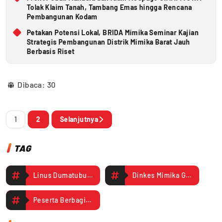
Tolak Klaim Tanah, Tambang Emas hingga Rencana
Pembangunan Kodam
Petakan Potensi Lokal, BRIDA Mimika Seminar Kajian
Strategis Pembangunan Distrik Mimika Barat Jauh
Berbasis Riset
Dibaca:
30
1
2
Selanjutnya
TAG
Linus Dumatubun Kabid P2 Dinkes Mimika
Dinkes Mimika Gelar Workshop ODHIV
Peserta Berbagi Pengalaman dan Diajak Patuh Terapi ARV serta Hentikan Stigma