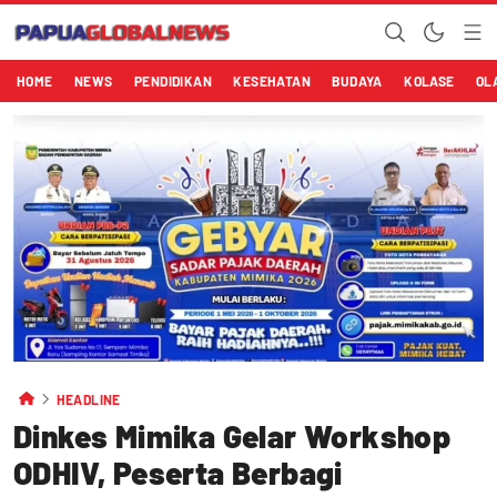
HOME
NEWS
PENDIDIKAN
KESEHATAN
BUDAYA
KOLASE
OL
HEADLINE
Dinkes Mimika Gelar Workshop
ODHIV, Peserta Berbagi