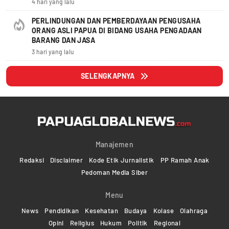
4 hari yang lalu
PERLINDUNGAN DAN PEMBERDAYAAN PENGUSAHA
ORANG ASLI PAPUA DI BIDANG USAHA PENGADAAN
BARANG DAN JASA
3 hari yang lalu
SELENGKAPNYA
Manajemen
Redaksi
Disclaimer
Kode Etik Jurnalistik
PP Ramah Anak
Pedoman Media Siber
Menu
News
Pendidikan
Kesehatan
Budaya
Kolase
Olahraga
Opini
Religius
Hukum
Politik
Regional