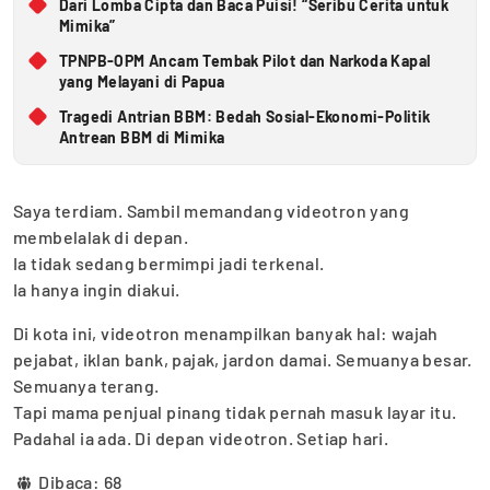
Dari Lomba Cipta dan Baca Puisi! “Seribu Cerita untuk
Mimika”
TPNPB-OPM Ancam Tembak Pilot dan Narkoda Kapal
yang Melayani di Papua
Tragedi Antrian BBM: Bedah Sosial-Ekonomi-Politik
Antrean BBM di Mimika
Saya terdiam. Sambil memandang videotron yang
membelalak di depan.
Ia tidak sedang bermimpi jadi terkenal.
Ia hanya ingin diakui.
Di kota ini, videotron menampilkan banyak hal: wajah
pejabat, iklan bank, pajak, jardon damai. Semuanya besar.
Semuanya terang.
Tapi mama penjual pinang tidak pernah masuk layar itu.
Padahal ia ada. Di depan videotron. Setiap hari.
Dibaca:
68