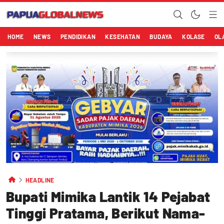
HOME
NEWS
PENDIDIKAN
KESEHATAN
BUDAYA
KOLASE
OL
HEADLINE
Bupati Mimika Lantik 14 Pejabat
Tinggi Pratama, Berikut Nama-