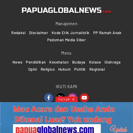
Manajemen
Redaksi
Disclaimer
Kode Etik Jurnalistik
PP Ramah Anak
Pedoman Media Siber
Menu
News
Pendidikan
Kesehatan
Budaya
Kolase
Olahraga
Opini
Religius
Hukum
Politik
Regional
IKUTI KAMI
TUTUP
Copyright ©2024-2026 Papuaglobalnews.com | All rights
reserved