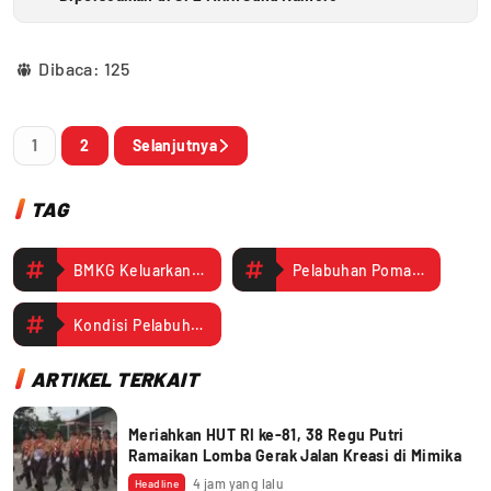
Dibaca:
125
1
2
Selanjutnya
TAG
BMKG Keluarkan Peringatan Dini Cuaca Mimika
Pelabuhan Pomako Diprediksi Berawan Tebal hingga 25 Januari
Kondisi Pelabuhan Pomako Berawan Tebal hingga 25 Januari
ARTIKEL TERKAIT
Meriahkan HUT RI ke-81, 38 Regu Putri
Ramaikan Lomba Gerak Jalan Kreasi di Mimika
4 jam yang lalu
Headline