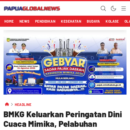
HOME
NEWS
PENDIDIKAN
KESEHATAN
BUDAYA
KOLASE
OL
HEADLINE
BMKG Keluarkan Peringatan Dini
Cuaca Mimika, Pelabuhan