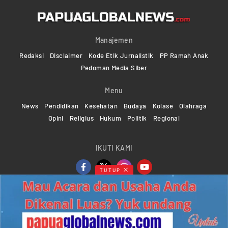
Manajemen
Redaksi
Disclaimer
Kode Etik Jurnalistik
PP Ramah Anak
Pedoman Media Siber
Menu
News
Pendidikan
Kesehatan
Budaya
Kolase
Olahraga
Opini
Religius
Hukum
Politik
Regional
IKUTI KAMI
TUTUP
Copyright ©2024-2026 Papuaglobalnews.com | All rights
reserved