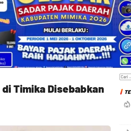
Cari
untuk
 di Timika Disebabkan
TE