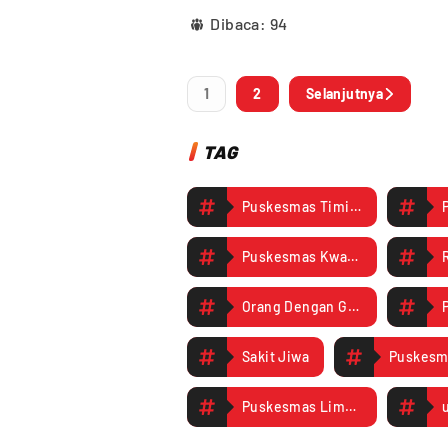
Dibaca:
94
1
2
Selanjutnya
TAG
Puskesmas Timika
Puskesmas Kwamki Narama
Orang Dengan Gangguan Jiwa
Sakit Jiwa
Puskesmas Limau Asri