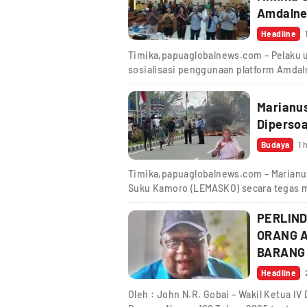
Amdalne
Headline
Timika,papuaglobalnews.com – Pelaku 
sosialisasi penggunaan platform Amdal
Marianu
Dipersoa
Budaya
1 
Timika,papuaglobalnews.com – Marianu
Suku Kamoro (LEMASKO) secara tegas 
PERLIN
ORANG A
BARANG
Headline
Oleh : John N.R. Gobai – Wakil Ketua 