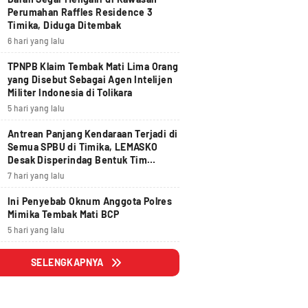
Perumahan Raffles Residence 3
Timika, Diduga Ditembak
6 hari yang lalu
TPNPB Klaim Tembak Mati Lima Orang
yang Disebut Sebagai Agen Intelijen
Militer Indonesia di Tolikara
5 hari yang lalu
Antrean Panjang Kendaraan Terjadi di
Semua SPBU di Timika, LEMASKO
Desak Disperindag Bentuk Tim
Pengawasan
7 hari yang lalu
Ini Penyebab Oknum Anggota Polres
Mimika Tembak Mati BCP
5 hari yang lalu
SELENGKAPNYA