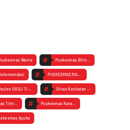
Puskesmas Wania
Puskesmas Bhintuka
Rekomendasi
PUSKESMAS MAPURUJAYA
Pasien OGDJ Timika disebabkan narkkoba
Dinas Keshatan Mimika
Puskesmas Timika Jaya SP2
Puskesmas Karang Senang
uskesmas Ayuka