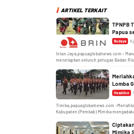
ARTIKEL TERKAIT
TPNPB T
Papua s
Budaya
5 
Intan Jaya,papuaglobalnews.com – Ma
menetapkan seluruh petugas Badan Rise
Meriahka
Lomba Ge
Headline
Timika,papuaglobalnews.com -Meriahkan
Kabupaten (Pemkab) Mimika mengadakan
Ciptakan
Mimika S