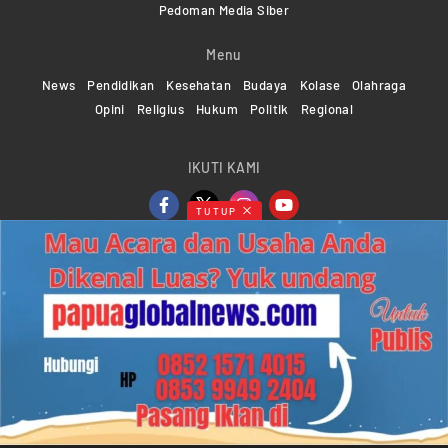
Pedoman Media Siber
Menu
News
Pendidikan
Kesehatan
Budaya
Kolase
Olahraga
Opini
Religius
Hukum
Politik
Regional
IKUTI KAMI
TUTUP
Copyright ©2024-2026 Papuaglobalnews.com | All rights
reserved
Web Developer Powered by
KMGNetwork