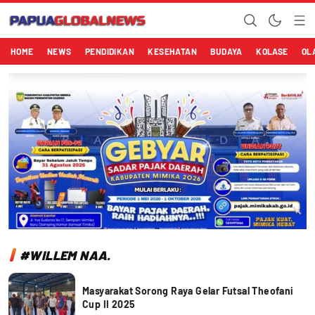
Papuaglobalnews.com
Menulis Fakta dengan Hati Bening
HOME
NEWS
PENDIDIKAN
KESEHATAN
BUDAYA
KOLASE
OL
#WILLEM NAA.
Masyarakat Sorong Raya Gelar Futsal Theofani
Cup II 2025