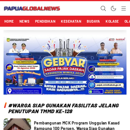
Papuaglobalnews.com
Menulis Fakta dengan Hati Bening
HOME
NEWS
PENDIDIKAN
KESEHATAN
BUDAYA
KOLASE
OL
#WARGA SIAP GUNAKAN FASILITAS JELANG
PENUTUPAN TMMD KE-128
Pembangunan MCK Program Unggulan Kasad
Rampung 100 Persen, Warga Siap Gunakan