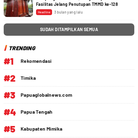
Fasilitas Jelang Penutupan TMMD ke-128
3 bulan yang lalu
Headline
SUDAH DITAMPILKAN SEMUA
TRENDING
#1
Rekomendasi
#2
Timika
#3
Papuaglobalnews.com
#4
Papua Tengah
#5
Kabupaten Mimika