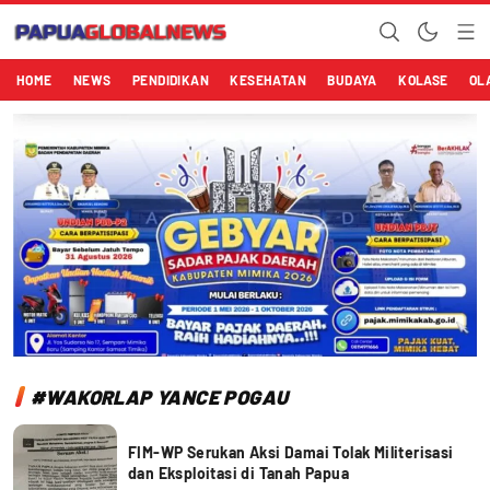
Papuaglobalnews.com
Menulis Fakta dengan Hati Bening
HOME
NEWS
PENDIDIKAN
KESEHATAN
BUDAYA
KOLASE
OL
#WAKORLAP YANCE POGAU
FIM-WP Serukan Aksi Damai Tolak Militerisasi
dan Eksploitasi di Tanah Papua