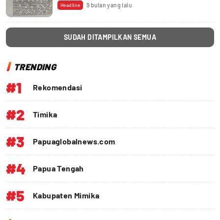
9 bulan yang lalu
Headline
SUDAH DITAMPILKAN SEMUA
TRENDING
#1
Rekomendasi
#2
Timika
#3
Papuaglobalnews.com
#4
Papua Tengah
#5
Kabupaten Mimika