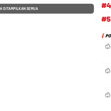
#
H DITAMPILKAN SEMUA
#5
PO