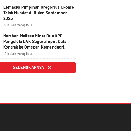
Lemasko Pimpinan Gregorius Okoare
Tolak Musdat di Bulan September
2025
12 bulan yang lalu
Marthen Malissa Minta Dua OPD
Pengelola DAK Segera Input Data
Kontrak ke Omspan Kemendagri,
Lewat Tanggal 29 Agustus 2025
12 bulan yang lalu
Hangus
SELENGKAPNYA