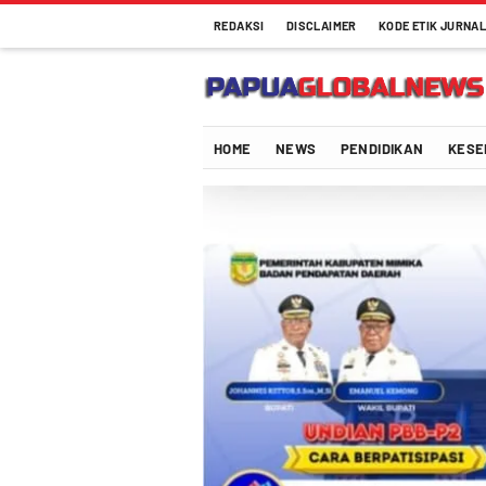
REDAKSI
DISCLAIMER
KODE ETIK JURNAL
Papuaglobalnews.com
Menulis Fakta dengan Hati Bening
HOME
NEWS
PENDIDIKAN
KESE