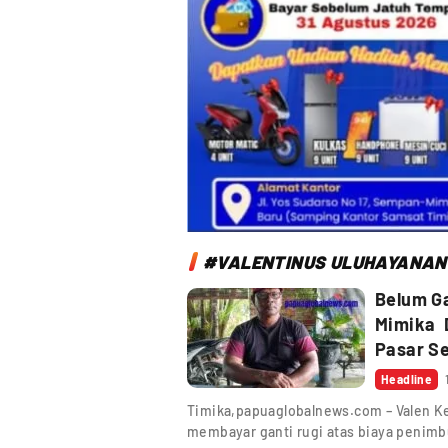
#VALENTINUS ULUHAYANAN
Belum Ga
Mimika D
Pasar Se
Headline
Timika,papuaglobalnews.com – Valen 
membayar ganti rugi atas biaya penim