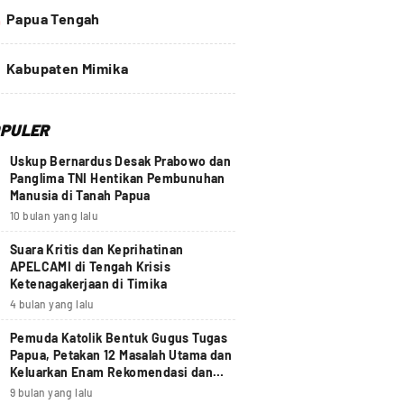
4
Papua Tengah
Kabupaten Mimika
PULER
Uskup Bernardus Desak Prabowo dan
Panglima TNI Hentikan Pembunuhan
Manusia di Tanah Papua
10 bulan yang lalu
Suara Kritis dan Keprihatinan
APELCAMI di Tengah Krisis
Ketenagakerjaan di Timika
4 bulan yang lalu
Pemuda Katolik Bentuk Gugus Tugas
Papua, Petakan 12 Masalah Utama dan
Keluarkan Enam Rekomendasi dan
Seruan Moral Nasional
9 bulan yang lalu