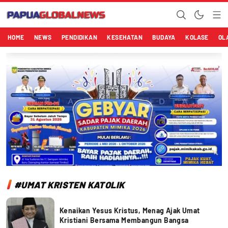
Papuaglobalnews.com
Menulis Fakta dengan Hati Bening
HOME
NEWS
PENDIDIKAN
KESEHATAN
BUDAYA
KOLASE
OL
#UMAT KRISTEN KATOLIK
Kenaikan Yesus Kristus, Menag Ajak Umat
Kristiani Bersama Membangun Bangsa