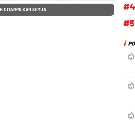
#
H DITAMPILKAN SEMUA
#5
PO