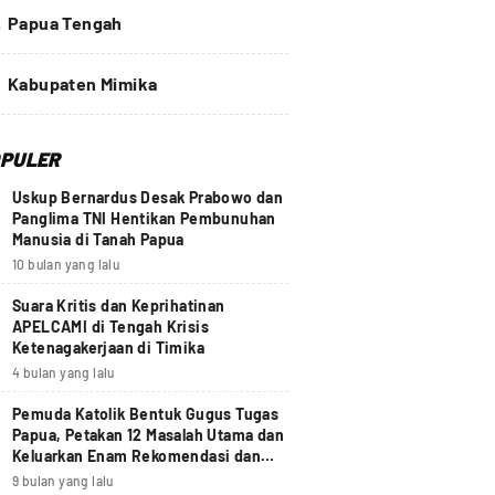
4
Papua Tengah
Kabupaten Mimika
PULER
Uskup Bernardus Desak Prabowo dan
Panglima TNI Hentikan Pembunuhan
Manusia di Tanah Papua
10 bulan yang lalu
Suara Kritis dan Keprihatinan
APELCAMI di Tengah Krisis
Ketenagakerjaan di Timika
4 bulan yang lalu
Pemuda Katolik Bentuk Gugus Tugas
Papua, Petakan 12 Masalah Utama dan
Keluarkan Enam Rekomendasi dan
Seruan Moral Nasional
9 bulan yang lalu