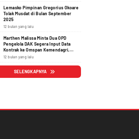
Lemasko Pimpinan Gregorius Okoare
Tolak Musdat di Bulan September
2025
12 bulan yang lalu
Marthen Malissa Minta Dua OPD
Pengelola DAK Segera Input Data
Kontrak ke Omspan Kemendagri,
Lewat Tanggal 29 Agustus 2025
12 bulan yang lalu
Hangus
SELENGKAPNYA