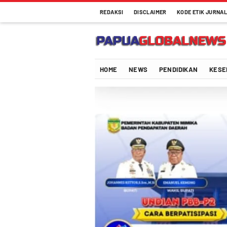
REDAKSI
DISCLAIMER
KODE ETIK JURNAL
Papuaglobalnews.com
Menulis Fakta dengan Hati Bening
HOME
NEWS
PENDIDIKAN
KESE