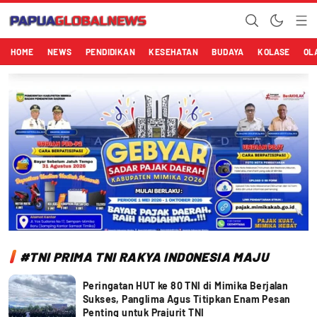
Papuaglobalnews.com
Menulis Fakta dengan Hati Bening
HOME
NEWS
PENDIDIKAN
KESEHATAN
BUDAYA
KOLASE
OL
#TNI PRIMA TNI RAKYA INDONESIA MAJU
Peringatan HUT ke 80 TNI di Mimika Berjalan
Sukses, Panglima Agus Titipkan Enam Pesan
Penting untuk Prajurit TNI