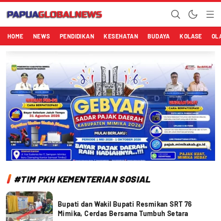
Papuaglobalnews.com
Menulis Fakta dengan Hati Bening
HOME
NEWS
PENDIDIKAN
KESEHATAN
BUDAYA
KOLASE
OL
#TIM PKH KEMENTERIAN SOSIAL
Bupati dan Wakil Bupati Resmikan SRT 76
Mimika, Cerdas Bersama Tumbuh Setara