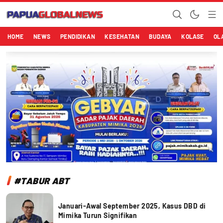
Papuaglobalnews.com
Menulis Fakta dengan Hati Bening
HOME
NEWS
PENDIDIKAN
KESEHATAN
BUDAYA
KOLASE
OL
#TABUR ABT
Januari-Awal September 2025, Kasus DBD di
Mimika Turun Signifikan