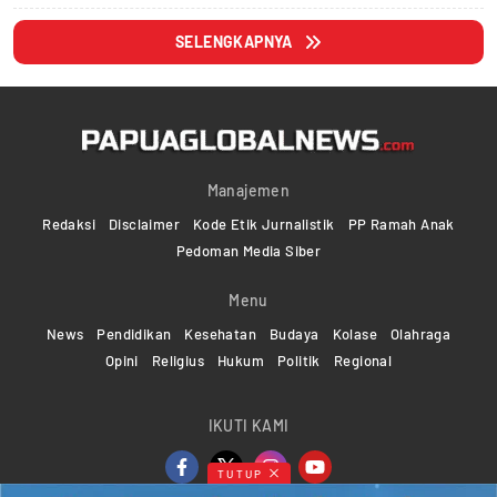
SELENGKAPNYA
Manajemen
Redaksi
Disclaimer
Kode Etik Jurnalistik
PP Ramah Anak
Pedoman Media Siber
Menu
News
Pendidikan
Kesehatan
Budaya
Kolase
Olahraga
Opini
Religius
Hukum
Politik
Regional
IKUTI KAMI
TUTUP