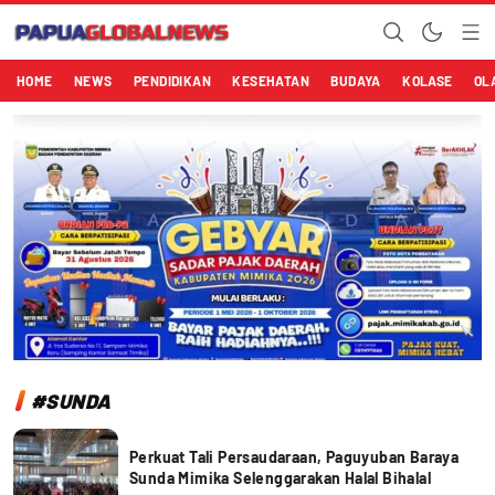
Papuaglobalnews.com
Menulis Fakta dengan Hati Bening
HOME
NEWS
PENDIDIKAN
KESEHATAN
BUDAYA
KOLASE
OL
#SUNDA
Perkuat Tali Persaudaraan, Paguyuban Baraya
Sunda Mimika Selenggarakan Halal Bihalal