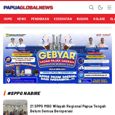
Papuaglobalnews.com
Menulis Fakta dengan Hati Bening
HOME
NEWS
PENDIDIKAN
KESEHATAN
BUDAYA
KOLASE
OL
#SPPG NABIRE
21 SPPG MBG Wilayah Regional Papua Tengah
Belum Semua Beroperasi