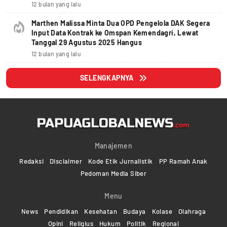
12 bulan yang lalu
Marthen Malissa Minta Dua OPD Pengelola DAK Segera
Input Data Kontrak ke Omspan Kemendagri, Lewat
Tanggal 29 Agustus 2025 Hangus
12 bulan yang lalu
SELENGKAPNYA
Manajemen
Redaksi
Disclaimer
Kode Etik Jurnalistik
PP Ramah Anak
Pedoman Media Siber
Menu
News
Pendidikan
Kesehatan
Budaya
Kolase
Olahraga
Opini
Religius
Hukum
Politik
Regional