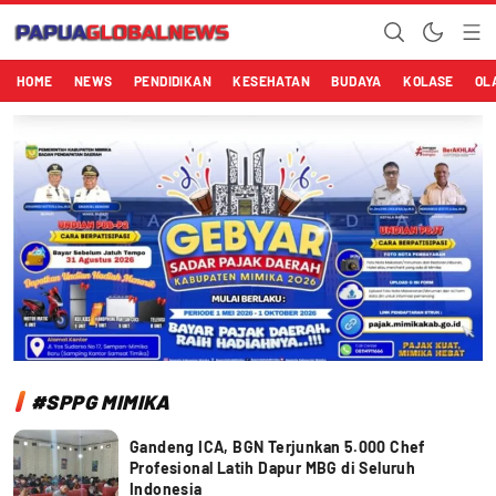
Papuaglobalnews.com
Menulis Fakta dengan Hati Bening
HOME
NEWS
PENDIDIKAN
KESEHATAN
BUDAYA
KOLASE
OL
#SPPG MIMIKA
Gandeng ICA, BGN Terjunkan 5.000 Chef
Profesional Latih Dapur MBG di Seluruh
Indonesia