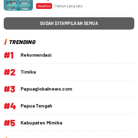
1 tahun yang lalu
Headline
SUDAH DITAMPILKAN SEMUA
TRENDING
#1
Rekomendasi
#2
Timika
#3
Papuaglobalnews.com
#4
Papua Tengah
#5
Kabupaten Mimika