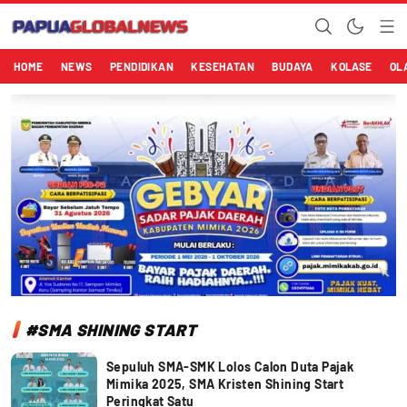
Papuaglobalnews.com
Menulis Fakta dengan Hati Bening
HOME
NEWS
PENDIDIKAN
KESEHATAN
BUDAYA
KOLASE
OL
#SMA SHINING START
Sepuluh SMA-SMK Lolos Calon Duta Pajak
Mimika 2025, SMA Kristen Shining Start
Peringkat Satu