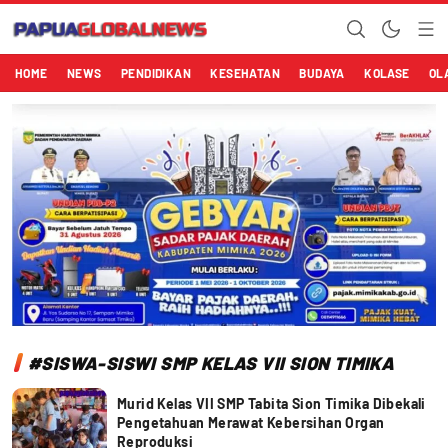
Papuaglobalnews.com
Menulis Fakta dengan Hati Bening
HOME
NEWS
PENDIDIKAN
KESEHATAN
BUDAYA
KOLASE
OL
#SISWA-SISWI SMP KELAS VII SION TIMIKA
Murid Kelas VII SMP Tabita Sion Timika Dibekali
Pengetahuan Merawat Kebersihan Organ
Reproduksi