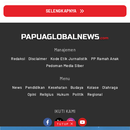
SELENGKAPNYA
Manajemen
Redaksi
Disclaimer
Kode Etik Jurnalistik
PP Ramah Anak
Pedoman Media Siber
Menu
News
Pendidikan
Kesehatan
Budaya
Kolase
Olahraga
Opini
Religius
Hukum
Politik
Regional
IKUTI KAMI
TUTUP