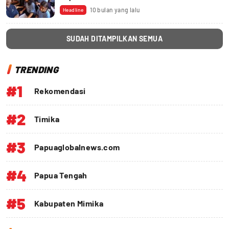
10 bulan yang lalu
Headline
SUDAH DITAMPILKAN SEMUA
TRENDING
#1
Rekomendasi
#2
Timika
#3
Papuaglobalnews.com
#4
Papua Tengah
#5
Kabupaten Mimika