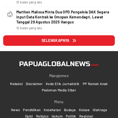
12 bulan yang lalu
Marthen Malissa Minta Dua OPD Pengelola DAK Segera
Input Data Kontrak ke Omspan Kemendagri, Lewat
Tanggal 29 Agustus 2025 Hangus
12 bulan yang lalu
SELENGKAPNYA
Manajemen
Redaksi
Disclaimer
Kode Etik Jurnalistik
PP Ramah Anak
Pedoman Media Siber
Menu
News
Pendidikan
Kesehatan
Budaya
Kolase
Olahraga
Opini
Religius
Hukum
Politik
Regional