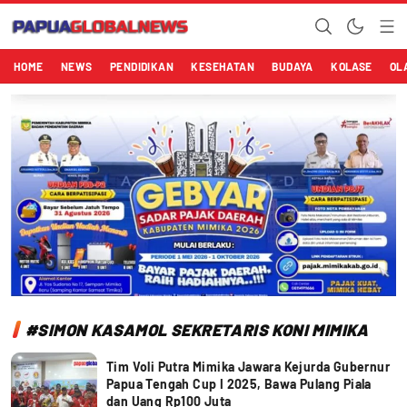
Papuaglobalnews.com
Menulis Fakta dengan Hati Bening
HOME
NEWS
PENDIDIKAN
KESEHATAN
BUDAYA
KOLASE
OL
#SIMON KASAMOL SEKRETARIS KONI MIMIKA
Tim Voli Putra Mimika Jawara Kejurda Gubernur
Papua Tengah Cup I 2025, Bawa Pulang Piala
dan Uang Rp100 Juta