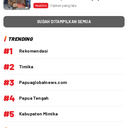
Mahal
1 tahun yang lalu
Headline
SUDAH DITAMPILKAN SEMUA
TRENDING
#1
Rekomendasi
#2
Timika
#3
Papuaglobalnews.com
#4
Papua Tengah
#5
Kabupaten Mimika