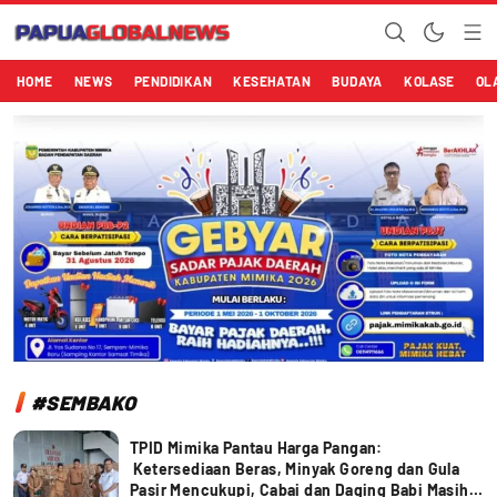
Papuaglobalnews.com
Menulis Fakta dengan Hati Bening
HOME
NEWS
PENDIDIKAN
KESEHATAN
BUDAYA
KOLASE
OL
#SEMBAKO
TPID Mimika Pantau Harga Pangan:
Ketersediaan Beras, Minyak Goreng dan Gula
Pasir Mencukupi, Cabai dan Daging Babi Masih