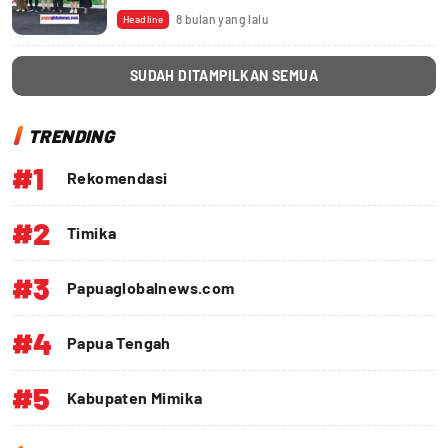
Juara
8 bulan yang lalu
Headline
SUDAH DITAMPILKAN SEMUA
TRENDING
#1
Rekomendasi
#2
Timika
#3
Papuaglobalnews.com
#4
Papua Tengah
#5
Kabupaten Mimika