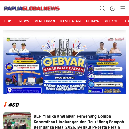
Papuaglobalnews.com
Menulis Fakta dengan Hati Bening
HOME
NEWS
PENDIDIKAN
KESEHATAN
BUDAYA
KOLASE
OL
#SD
DLH Mimika Umumkan Pemenang Lomba
Kebersihan Lingkungan dan Daur Ulang Sampah
Bernuansa Natal 2025, Berikut Peserta Peraih