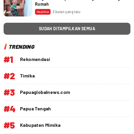
Rumah
3 bulan yang lalu
Headline
SUDAH DITAMPILKAN SEMUA
TRENDING
#1
Rekomendasi
#2
Timika
#3
Papuaglobalnews.com
#4
Papua Tengah
#5
Kabupaten Mimika