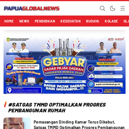
Papuaglobalnews.com
Menulis Fakta dengan Hati Bening
HOME
NEWS
PENDIDIKAN
KESEHATAN
BUDAYA
KOLASE
OL
#SATGAS TMMD OPTIMALKAN PROGRES
PEMBANGUNAN RUMAH
Pemasangan Dinding Kamar Terus Dikebut,
Satgas TMMD Optimalkan Progres Pembangunan