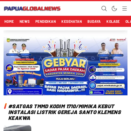
Papuaglobalnews.com
Menulis Fakta dengan Hati Bening
HOME
NEWS
PENDIDIKAN
KESEHATAN
BUDAYA
KOLASE
OL
#SATGAS TMMD KODIM 1710/MIMIKA KEBUT
INSTALASI LISTRIK GEREJA SANTO KLEMENS
KEAKWA