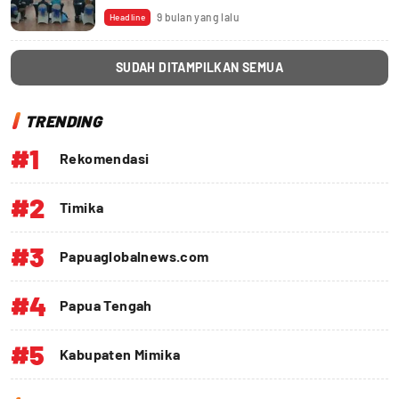
9 bulan yang lalu
Headline
SUDAH DITAMPILKAN SEMUA
TRENDING
#1
Rekomendasi
#2
Timika
#3
Papuaglobalnews.com
#4
Papua Tengah
#5
Kabupaten Mimika