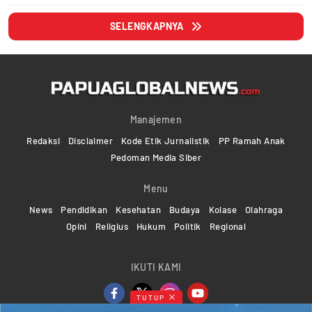
SELENGKAPNYA
Manajemen
Redaksi
Disclaimer
Kode Etik Jurnalistik
PP Ramah Anak
Pedoman Media Siber
Menu
News
Pendidikan
Kesehatan
Budaya
Kolase
Olahraga
Opini
Religius
Hukum
Politik
Regional
IKUTI KAMI
TUTUP