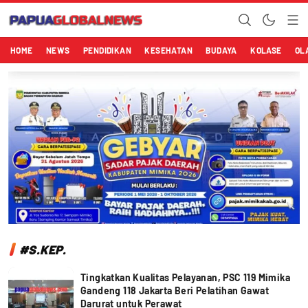
Papuaglobalnews.com
Menulis Fakta dengan Hati Bening
HOME
NEWS
PENDIDIKAN
KESEHATAN
BUDAYA
KOLASE
OL
#S.KEP.
Tingkatkan Kualitas Pelayanan, PSC 119 Mimika
Gandeng 118 Jakarta Beri Pelatihan Gawat
Darurat untuk Perawat