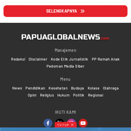
SELENGKAPNYA
Manajemen
Redaksi
Disclaimer
Kode Etik Jurnalistik
PP Ramah Anak
Pedoman Media Siber
Menu
News
Pendidikan
Kesehatan
Budaya
Kolase
Olahraga
Opini
Religius
Hukum
Politik
Regional
IKUTI KAMI
TUTUP