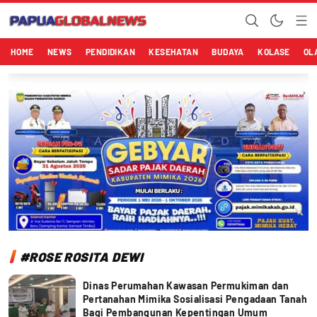
Papuaglobalnews.com
Menulis Fakta dengan Hati Bening
HOME
NEWS
PENDIDIKAN
KESEHATAN
BUDAYA
KOLASE
OL
#ROSE ROSITA DEWI
Dinas Perumahan Kawasan Permukiman dan
Pertanahan Mimika Sosialisasi Pengadaan Tanah
Bagi Pembangunan Kepentingan Umum