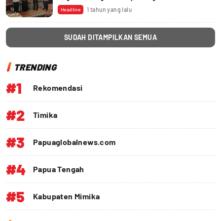
1 tahun yang lalu
Headline
SUDAH DITAMPILKAN SEMUA
TRENDING
#1
Rekomendasi
#2
Timika
#3
Papuaglobalnews.com
#4
Papua Tengah
#5
Kabupaten Mimika