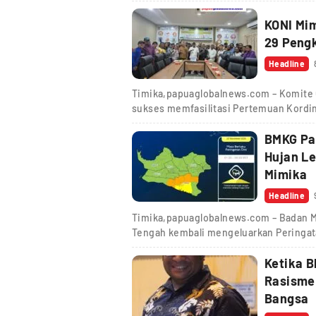
KONI Mim
29 Peng
Headline
Timika,papuaglobalnews.com – Komite 
sukses memfasilitasi Pertemuan Kordi
BMKG Pap
Hujan L
Mimika
Headline
Timika,papuaglobalnews.com – Badan Me
Tengah kembali mengeluarkan Peringat
Ketika B
Rasisme 
Bangsa