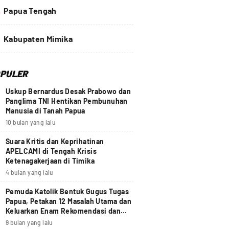
4
Papua Tengah
Kabupaten Mimika
PULER
Uskup Bernardus Desak Prabowo dan
Panglima TNI Hentikan Pembunuhan
Manusia di Tanah Papua
10 bulan yang lalu
Suara Kritis dan Keprihatinan
APELCAMI di Tengah Krisis
Ketenagakerjaan di Timika
4 bulan yang lalu
Pemuda Katolik Bentuk Gugus Tugas
Papua, Petakan 12 Masalah Utama dan
Keluarkan Enam Rekomendasi dan
Seruan Moral Nasional
9 bulan yang lalu