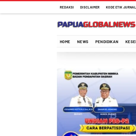
REDAKSI
DISCLAIMER
KODE ETIK JURNAL
Papuaglobalnews.com
Menulis Fakta dengan Hati Bening
HOME
NEWS
PENDIDIKAN
KESE