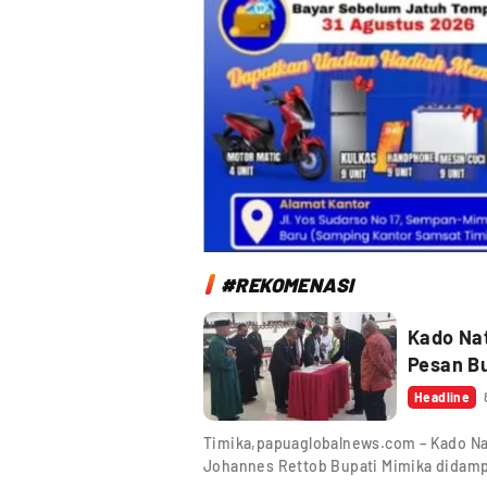
#REKOMENASI
Kado Nat
Pesan B
Headline
Timika,papuaglobalnews.com – Kado Na
Johannes Rettob Bupati Mimika didam