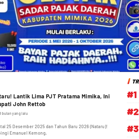
TR
#1
aru! Lantik Lima PJT Pratama Mimika, Ini
upati John Rettob
#2
8 bulan yang lalu
#3
tal 25 Desember 2025 dan Tahun Baru 2026 (Nataru)!
pingi Emanuel Kemong,