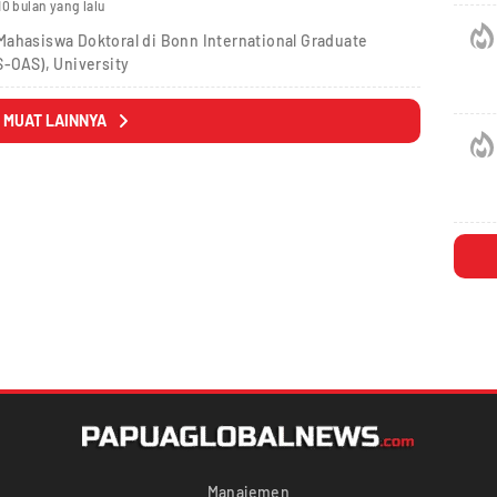
10 bulan yang lalu
Mahasiswa Doktoral di Bonn International Graduate
S-OAS), University
MUAT LAINNYA
Manajemen