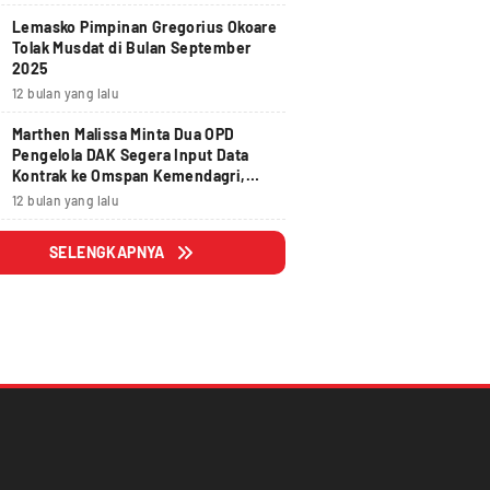
Lemasko Pimpinan Gregorius Okoare
Tolak Musdat di Bulan September
2025
12 bulan yang lalu
Marthen Malissa Minta Dua OPD
Pengelola DAK Segera Input Data
Kontrak ke Omspan Kemendagri,
Lewat Tanggal 29 Agustus 2025
12 bulan yang lalu
Hangus
SELENGKAPNYA