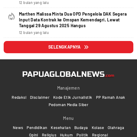
12 bulan yang lalu
Marthen Malissa Minta Dua OPD Pengelola DAK Segera
Input Data Kontrak ke Omspan Kemendagri, Lewat
Tanggal 29 Agustus 2025 Hangus
12 bulan yang lalu
SELENGKAPNYA
Manajemen
Redaksi
Disclaimer
Kode Etik Jurnalistik
PP Ramah Anak
Pedoman Media Siber
Menu
News
Pendidikan
Kesehatan
Budaya
Kolase
Olahraga
Opini
Religius
Hukum
Politik
Regional