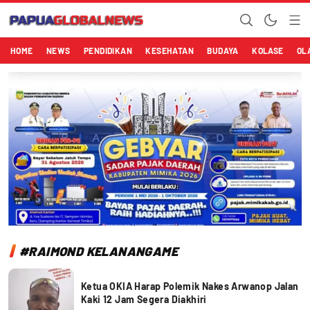
Papuaglobalnews.com
Menulis Fakta dengan Hati Bening
HOME
NEWS
PENDIDIKAN
KESEHATAN
BUDAYA
KOLASE
OL
#RAIMOND KELANANGAME
Ketua OKIA Harap Polemik Nakes Arwanop Jalan
Kaki 12 Jam Segera Diakhiri