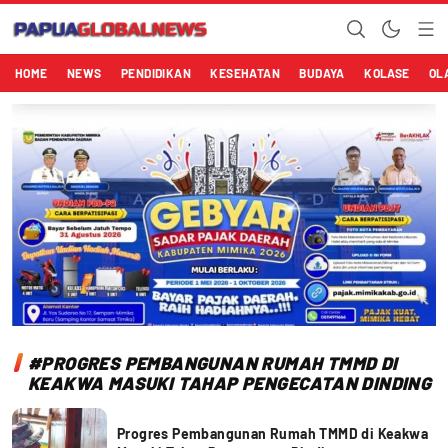
Papuaglobalnews.com
Menulis Fakta dengan Hati Bening
HOME
NEWS
PENDIDIKAN
KESEHATAN
BUDAYA
KOLASE
OL
#PROGRES PEMBANGUNAN RUMAH TMMD DI
KEAKWA MASUKI TAHAP PENGECATAN DINDING
Progres Pembangunan Rumah TMMD di Keakwa