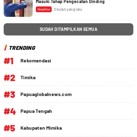
Masuki Tahap Pengecatan Dinding
3 bulan yang lalu
Headline
SUDAH DITAMPILKAN SEMUA
TRENDING
#1
Rekomendasi
#2
Timika
#3
Papuaglobalnews.com
#4
Papua Tengah
#5
Kabupaten Mimika