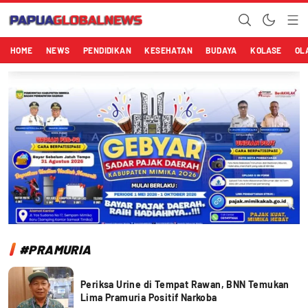
Papuaglobalnews.com
Menulis Fakta dengan Hati Bening
HOME
NEWS
PENDIDIKAN
KESEHATAN
BUDAYA
KOLASE
OL
#PRAMURIA
Periksa Urine di Tempat Rawan, BNN Temukan
Lima Pramuria Positif Narkoba