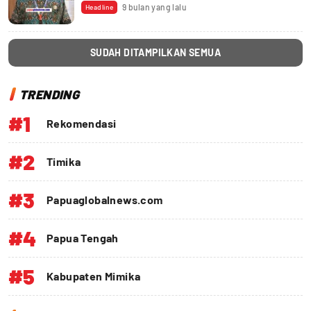
9 bulan yang lalu
Headline
SUDAH DITAMPILKAN SEMUA
TRENDING
#1
Rekomendasi
#2
Timika
#3
Papuaglobalnews.com
#4
Papua Tengah
#5
Kabupaten Mimika