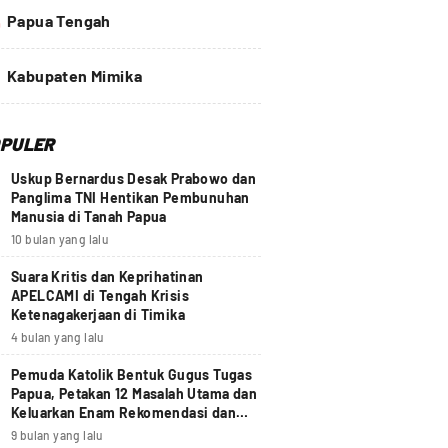
4
Papua Tengah
Kabupaten Mimika
PULER
Uskup Bernardus Desak Prabowo dan
Panglima TNI Hentikan Pembunuhan
Manusia di Tanah Papua
10 bulan yang lalu
Suara Kritis dan Keprihatinan
APELCAMI di Tengah Krisis
Ketenagakerjaan di Timika
4 bulan yang lalu
Pemuda Katolik Bentuk Gugus Tugas
Papua, Petakan 12 Masalah Utama dan
Keluarkan Enam Rekomendasi dan
Seruan Moral Nasional
9 bulan yang lalu