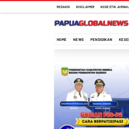
REDAKSI
DISCLAIMER
KODE ETIK JURNAL
Papuaglobalnews.com
Menulis Fakta dengan Hati Bening
HOME
NEWS
PENDIDIKAN
KESE