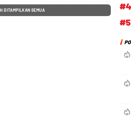
#
H DITAMPILKAN SEMUA
#5
PO