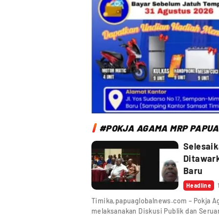
#POKJA AGAMA MRP PAPUA
Selesaik
Ditawark
Baru
Headline
Timika,papuaglobalnews.com – Pokja A
melaksanakan Diskusi Publik dan Serua