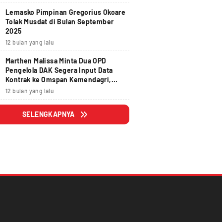
Lemasko Pimpinan Gregorius Okoare
Tolak Musdat di Bulan September
2025
12 bulan yang lalu
Marthen Malissa Minta Dua OPD
Pengelola DAK Segera Input Data
Kontrak ke Omspan Kemendagri,
Lewat Tanggal 29 Agustus 2025
12 bulan yang lalu
Hangus
SELENGKAPNYA