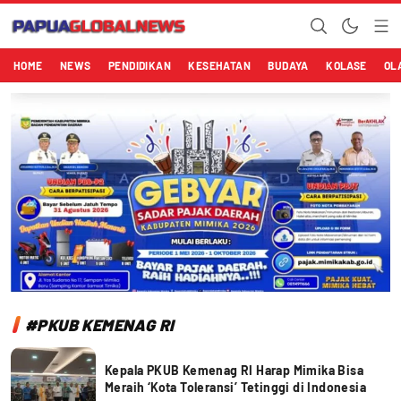
Papuaglobalnews.com
Menulis Fakta dengan Hati Bening
HOME
NEWS
PENDIDIKAN
KESEHATAN
BUDAYA
KOLASE
OL
#PKUB KEMENAG RI
Kepala PKUB Kemenag RI Harap Mimika Bisa
Meraih ‘Kota Toleransi’ Tetinggi di Indonesia