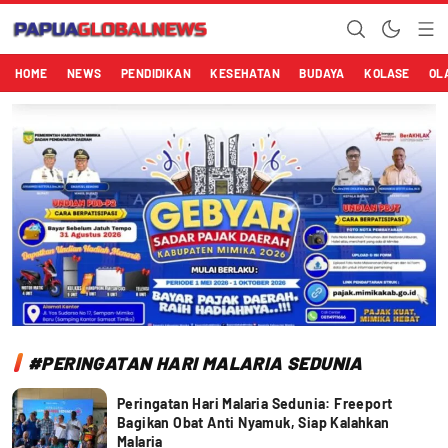
Papuaglobalnews.com
Menulis Fakta dengan Hati Bening
HOME
NEWS
PENDIDIKAN
KESEHATAN
BUDAYA
KOLASE
OL
#PERINGATAN HARI MALARIA SEDUNIA
Peringatan Hari Malaria Sedunia: Freeport
Bagikan Obat Anti Nyamuk, Siap Kalahkan
Malaria