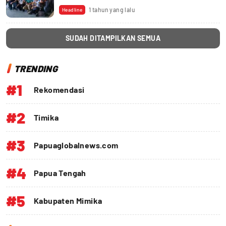
1 tahun yang lalu
Headline
SUDAH DITAMPILKAN SEMUA
TRENDING
#1
Rekomendasi
#2
Timika
#3
Papuaglobalnews.com
#4
Papua Tengah
#5
Kabupaten Mimika