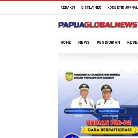
REDAKSI
DISCLAIMER
KODE ETIK JURNAL
Papuaglobalnews.com
Menulis Fakta dengan Hati Bening
HOME
NEWS
PENDIDIKAN
KESE