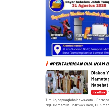
#PENTAHBISAN DUA IMAM B
Diakon 
Mametapa
Nasehat
Headline
Timika,papuaglobalnews.com – Bertepat
Mgr. Bernardus Bofitwos Baru, OSA me