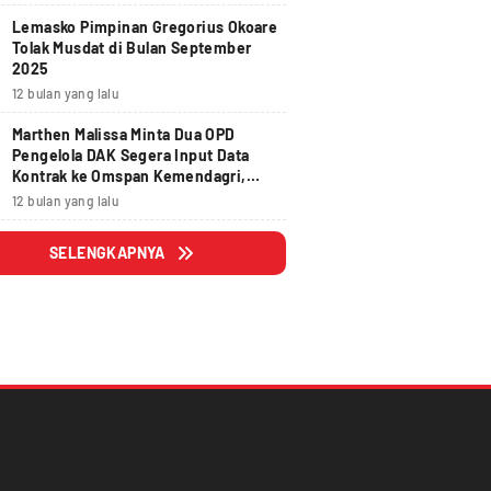
Lemasko Pimpinan Gregorius Okoare
Tolak Musdat di Bulan September
2025
12 bulan yang lalu
Marthen Malissa Minta Dua OPD
Pengelola DAK Segera Input Data
Kontrak ke Omspan Kemendagri,
Lewat Tanggal 29 Agustus 2025
12 bulan yang lalu
Hangus
SELENGKAPNYA