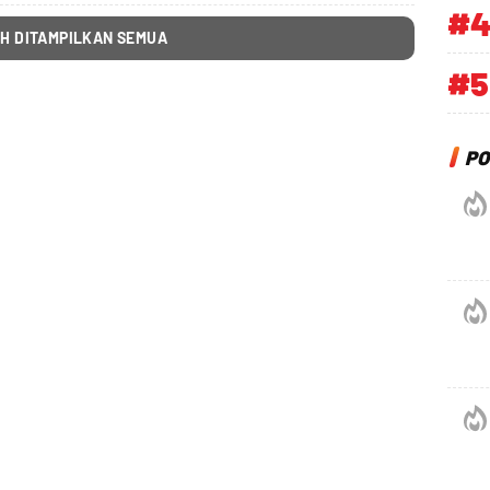
#
H DITAMPILKAN SEMUA
#5
PO