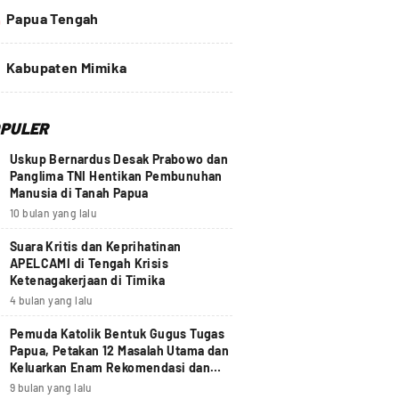
4
Papua Tengah
Kabupaten Mimika
PULER
Uskup Bernardus Desak Prabowo dan
Panglima TNI Hentikan Pembunuhan
Manusia di Tanah Papua
10 bulan yang lalu
Suara Kritis dan Keprihatinan
APELCAMI di Tengah Krisis
Ketenagakerjaan di Timika
4 bulan yang lalu
Pemuda Katolik Bentuk Gugus Tugas
Papua, Petakan 12 Masalah Utama dan
Keluarkan Enam Rekomendasi dan
Seruan Moral Nasional
9 bulan yang lalu