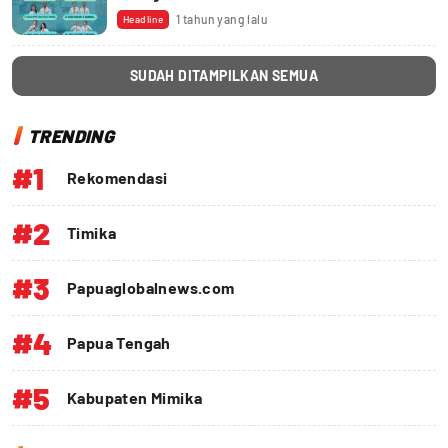
1 tahun yang lalu
Headline
SUDAH DITAMPILKAN SEMUA
TRENDING
#1
Rekomendasi
#2
Timika
#3
Papuaglobalnews.com
#4
Papua Tengah
#5
Kabupaten Mimika