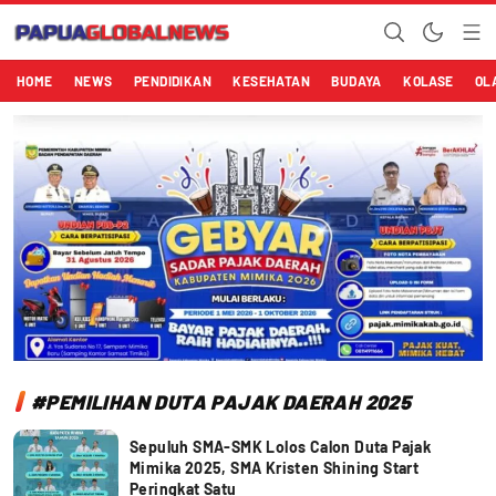
Papuaglobalnews.com
Menulis Fakta dengan Hati Bening
HOME
NEWS
PENDIDIKAN
KESEHATAN
BUDAYA
KOLASE
OL
#PEMILIHAN DUTA PAJAK DAERAH 2025
Sepuluh SMA-SMK Lolos Calon Duta Pajak
Mimika 2025, SMA Kristen Shining Start
Peringkat Satu