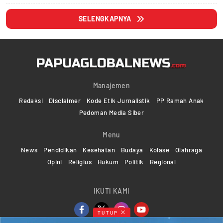
SELENGKAPNYA
Manajemen
Redaksi
Disclaimer
Kode Etik Jurnalistik
PP Ramah Anak
Pedoman Media Siber
Menu
News
Pendidikan
Kesehatan
Budaya
Kolase
Olahraga
Opini
Religius
Hukum
Politik
Regional
IKUTI KAMI
TUTUP