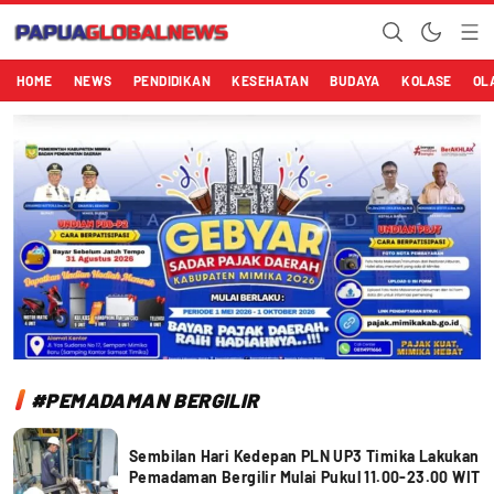
Papuaglobalnews.com
Menulis Fakta dengan Hati Bening
HOME
NEWS
PENDIDIKAN
KESEHATAN
BUDAYA
KOLASE
OL
#PEMADAMAN BERGILIR
Sembilan Hari Kedepan PLN UP3 Timika Lakukan
Pemadaman Bergilir Mulai Pukul 11.00-23.00 WIT