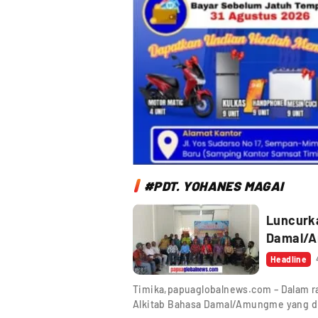
#PDT. YOHANES MAGAI
Luncurka
Damal/A
Headline
Timika,papuaglobalnews.com – Dalam r
Alkitab Bahasa Damal/Amungme yang d