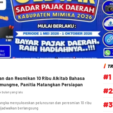
TR
#1
n dan Resmikan 10 Ribu Alkitab Bahasa
mungme, Panitia Matangkan Persiapan
#2
4 bulan yang lalu
#3
angka menyukseskan peluncuran dan peresmian 10 ribu
ijadwalkan berlangsung