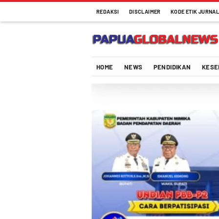
REDAKSI
DISCLAIMER
KODE ETIK JURNAL
Papuaglobalnews.com
Menulis Fakta dengan Hati Bening
HOME
NEWS
PENDIDIKAN
KESE