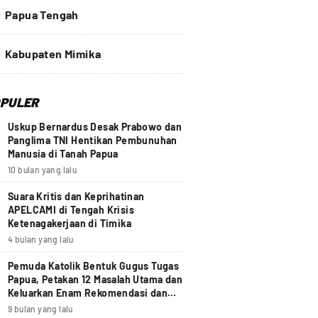
4
Papua Tengah
Kabupaten Mimika
PULER
Uskup Bernardus Desak Prabowo dan
Panglima TNI Hentikan Pembunuhan
Manusia di Tanah Papua
10 bulan yang lalu
Suara Kritis dan Keprihatinan
APELCAMI di Tengah Krisis
Ketenagakerjaan di Timika
4 bulan yang lalu
Pemuda Katolik Bentuk Gugus Tugas
Papua, Petakan 12 Masalah Utama dan
Keluarkan Enam Rekomendasi dan
Seruan Moral Nasional
9 bulan yang lalu