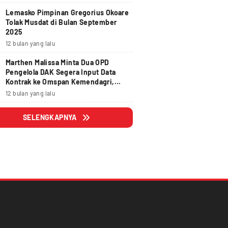
Lemasko Pimpinan Gregorius Okoare
Tolak Musdat di Bulan September
2025
12 bulan yang lalu
Marthen Malissa Minta Dua OPD
Pengelola DAK Segera Input Data
Kontrak ke Omspan Kemendagri,
Lewat Tanggal 29 Agustus 2025
12 bulan yang lalu
Hangus
SELENGKAPNYA