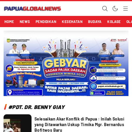
Papuaglobalnews.com
Menulis Fakta dengan Hati Bening
HOME
NEWS
PENDIDIKAN
KESEHATAN
BUDAYA
KOLASE
OL
#PDT. DR. BENNY GIAY
Selesaikan Akar Konflik di Papua : Inilah Solusi
yang Ditawarkan Uskup Timika Mgr. Bernardus
Bofitwos Baru