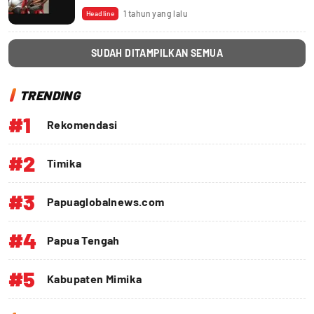
1 tahun yang lalu
Headline
SUDAH DITAMPILKAN SEMUA
TRENDING
#1
Rekomendasi
#2
Timika
#3
Papuaglobalnews.com
#4
Papua Tengah
#5
Kabupaten Mimika