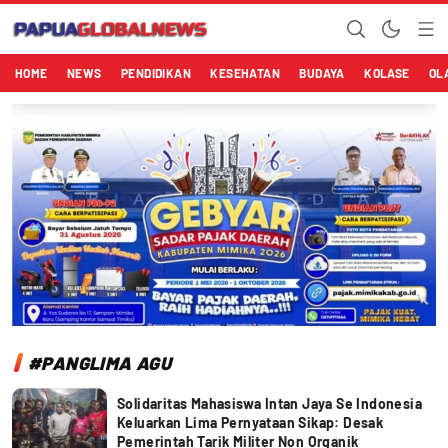
Papuaglobalnews.com
Menulis Fakta dengan Hati Bening
HOME
NEWS
PENDIDIKAN
KESEHATAN
BUDAYA
KOLASE
OL
#PANGLIMA AGU
Solidaritas Mahasiswa Intan Jaya Se Indonesia
Keluarkan Lima Pernyataan Sikap: Desak
Pemerintah Tarik Militer Non Organik