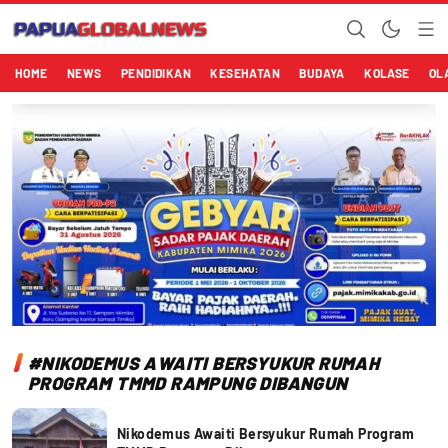
Papuaglobalnews.com
Menulis Fakta dengan Hati Bening
HOME
NEWS
PENDIDIKAN
KESEHATAN
BUDAYA
KOLASE
OL
#NIKODEMUS AWAITI BERSYUKUR RUMAH
PROGRAM TMMD RAMPUNG DIBANGUN
Nikodemus Awaiti Bersyukur Rumah Program