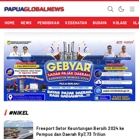
Papuaglobalnews.com
Menulis Fakta dengan Hati Bening
HOME
NEWS
PENDIDIKAN
KESEHATAN
BUDAYA
KOLASE
OL
#NIKEL
Freeport Setor Keuntungan Bersih 2024 ke
Pempus dan Daerah Rp7,73 Triliun