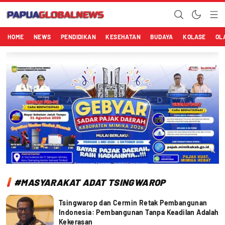
Papuaglobalnews.com
Menulis Fakta dengan Hati Bening
HOME
NEWS
PENDIDIKAN
KESEHATAN
BUDAYA
KOLASE
OL
#MASYARAKAT ADAT TSINGWAROP
Tsingwarop dan Cermin Retak Pembangunan
Indonesia: Pembangunan Tanpa Keadilan Adalah
Kekerasan