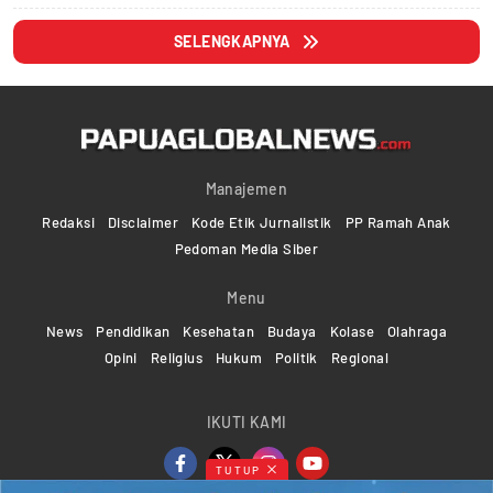
SELENGKAPNYA
Manajemen
Redaksi
Disclaimer
Kode Etik Jurnalistik
PP Ramah Anak
Pedoman Media Siber
Menu
News
Pendidikan
Kesehatan
Budaya
Kolase
Olahraga
Opini
Religius
Hukum
Politik
Regional
IKUTI KAMI
TUTUP