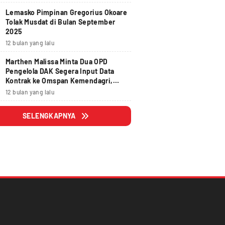
Lemasko Pimpinan Gregorius Okoare
Tolak Musdat di Bulan September
2025
12 bulan yang lalu
Marthen Malissa Minta Dua OPD
Pengelola DAK Segera Input Data
Kontrak ke Omspan Kemendagri,
Lewat Tanggal 29 Agustus 2025
12 bulan yang lalu
Hangus
SELENGKAPNYA