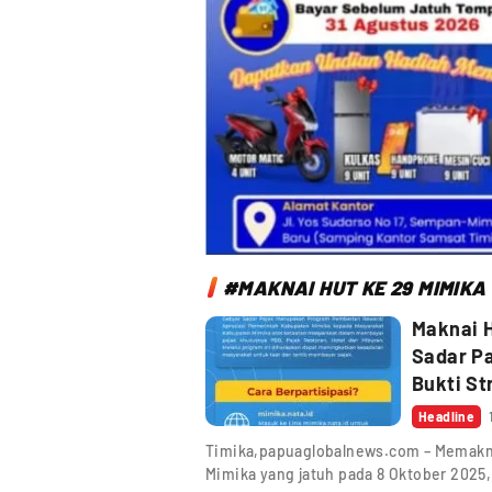
#MAKNAI HUT KE 29 MIMIKA
Maknai 
Sadar Pa
Bukti St
Headline
Timika,papuaglobalnews.com – Memakna
Mimika yang jatuh pada 8 Oktober 2025