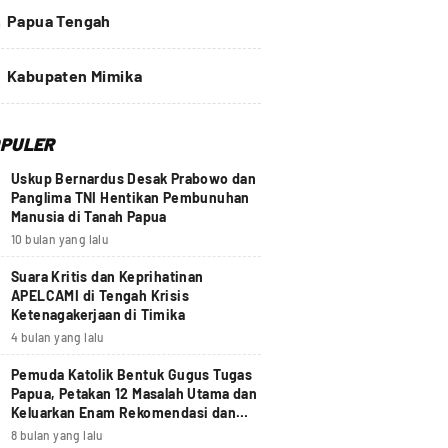
4
Papua Tengah
Kabupaten Mimika
PULER
Uskup Bernardus Desak Prabowo dan
Panglima TNI Hentikan Pembunuhan
Manusia di Tanah Papua
10 bulan yang lalu
Suara Kritis dan Keprihatinan
APELCAMI di Tengah Krisis
Ketenagakerjaan di Timika
4 bulan yang lalu
Pemuda Katolik Bentuk Gugus Tugas
Papua, Petakan 12 Masalah Utama dan
Keluarkan Enam Rekomendasi dan
Seruan Moral Nasional
8 bulan yang lalu