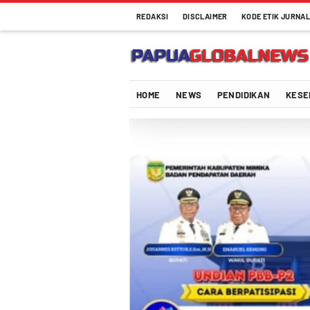
REDAKSI
DISCLAIMER
KODE ETIK JURNAL
Papuaglobalnews.com
Menulis Fakta dengan Hati Bening
HOME
NEWS
PENDIDIKAN
KESE