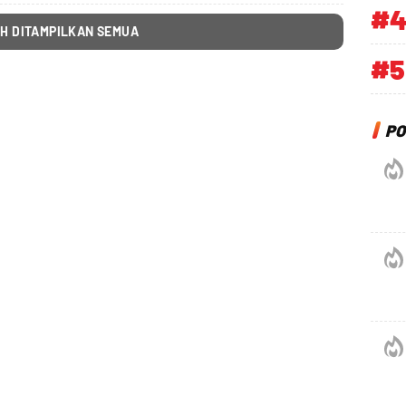
#
H DITAMPILKAN SEMUA
#5
PO