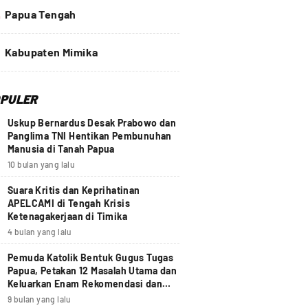
4
Papua Tengah
Kabupaten Mimika
PULER
Uskup Bernardus Desak Prabowo dan
Panglima TNI Hentikan Pembunuhan
Manusia di Tanah Papua
10 bulan yang lalu
Suara Kritis dan Keprihatinan
APELCAMI di Tengah Krisis
Ketenagakerjaan di Timika
4 bulan yang lalu
Pemuda Katolik Bentuk Gugus Tugas
Papua, Petakan 12 Masalah Utama dan
Keluarkan Enam Rekomendasi dan
Seruan Moral Nasional
9 bulan yang lalu