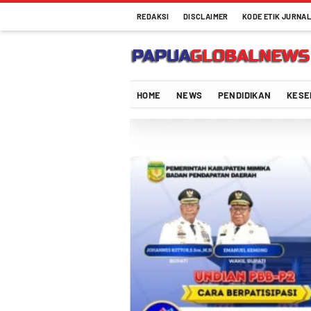
REDAKSI
DISCLAIMER
KODE ETIK JURNAL
Papuaglobalnews.com
Menulis Fakta dengan Hati Bening
HOME
NEWS
PENDIDIKAN
KESE