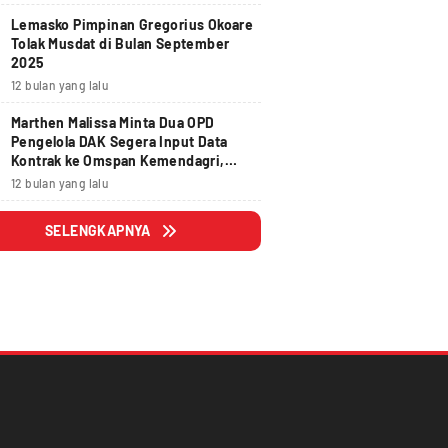
Lemasko Pimpinan Gregorius Okoare
Tolak Musdat di Bulan September
2025
12 bulan yang lalu
Marthen Malissa Minta Dua OPD
Pengelola DAK Segera Input Data
Kontrak ke Omspan Kemendagri,
Lewat Tanggal 29 Agustus 2025
12 bulan yang lalu
Hangus
SELENGKAPNYA