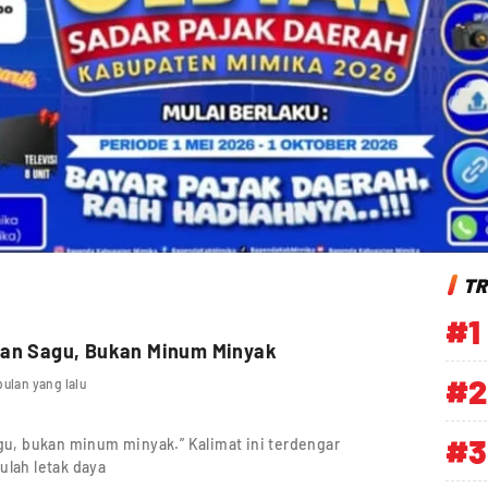
TR
#1
kan Sagu, Bukan Minum Minyak
#2
bulan yang lalu
#3
gu, bukan minum minyak.” Kalimat ini terdengar
ulah letak daya