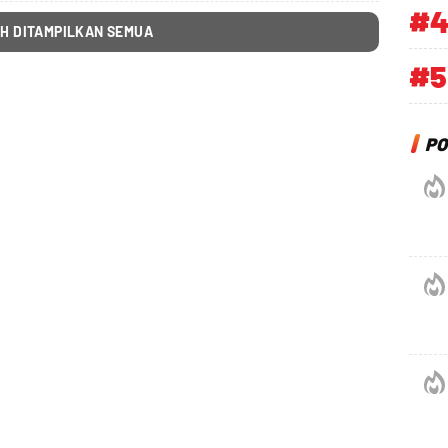
#
H DITAMPILKAN SEMUA
#5
PO