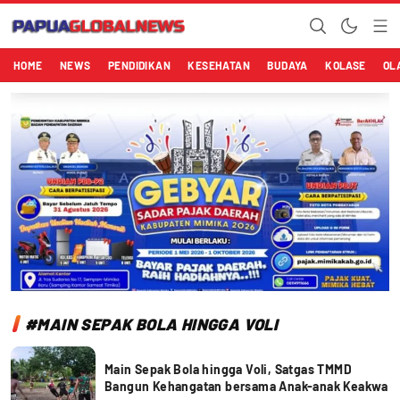
Papuaglobalnews.com
Menulis Fakta dengan Hati Bening
HOME
NEWS
PENDIDIKAN
KESEHATAN
BUDAYA
KOLASE
OL
#MAIN SEPAK BOLA HINGGA VOLI
Main Sepak Bola hingga Voli, Satgas TMMD
Bangun Kehangatan bersama Anak-anak Keakwa