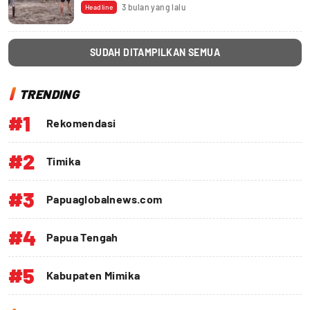
3 bulan yang lalu
Headline
SUDAH DITAMPILKAN SEMUA
TRENDING
#1
Rekomendasi
#2
Timika
#3
Papuaglobalnews.com
#4
Papua Tengah
#5
Kabupaten Mimika