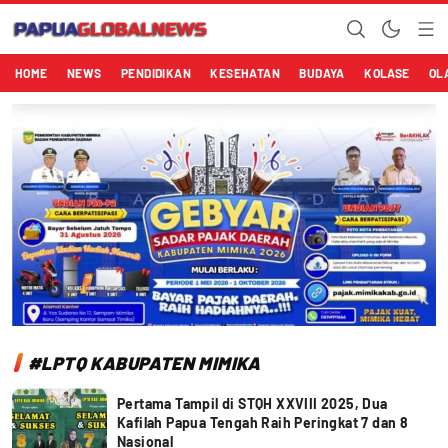
Papuaglobalnews.com
Menulis Fakta dengan Hati Bening
HOME
NEWS
PENDIDIKAN
KESEHATAN
BUDAYA
KOLASE
OL
#LPTQ KABUPATEN MIMIKA
Pertama Tampil di STQH XXVIII 2025, Dua
Kafilah Papua Tengah Raih Peringkat 7 dan 8
Nasional