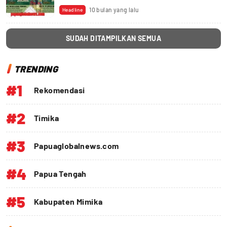
10 bulan yang lalu
Headline
SUDAH DITAMPILKAN SEMUA
TRENDING
#1
Rekomendasi
#2
Timika
#3
Papuaglobalnews.com
#4
Papua Tengah
#5
Kabupaten Mimika