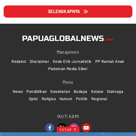
SELENGKAPNYA
Manajemen
Redaksi
Disclaimer
Kode Etik Jurnalistik
PP Ramah Anak
Pedoman Media Siber
Menu
News
Pendidikan
Kesehatan
Budaya
Kolase
Olahraga
Opini
Religius
Hukum
Politik
Regional
IKUTI KAMI
TUTUP