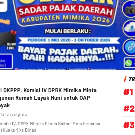
TR
#1
i DKPPP, Komisi IV DPRK Mimika Minta
unan Rumah Layak Huni untuk OAP
nyak
#2
1 tahun yang lalu
#3
omisi IV, DPRK Mimika Elinus Balinol Mom bersama
 (Kunker) ke Dinas