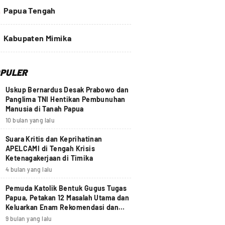
4
Papua Tengah
Kabupaten Mimika
PULER
Uskup Bernardus Desak Prabowo dan
Panglima TNI Hentikan Pembunuhan
Manusia di Tanah Papua
10 bulan yang lalu
Suara Kritis dan Keprihatinan
APELCAMI di Tengah Krisis
Ketenagakerjaan di Timika
4 bulan yang lalu
Pemuda Katolik Bentuk Gugus Tugas
Papua, Petakan 12 Masalah Utama dan
Keluarkan Enam Rekomendasi dan
Seruan Moral Nasional
9 bulan yang lalu