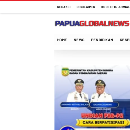
REDAKSI
DISCLAIMER
KODE ETIK JURNAL
Papuaglobalnews.com
Menulis Fakta dengan Hati Bening
HOME
NEWS
PENDIDIKAN
KESE