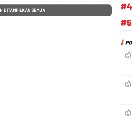
#
H DITAMPILKAN SEMUA
#5
PO