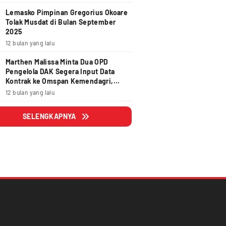
Lemasko Pimpinan Gregorius Okoare
Tolak Musdat di Bulan September
2025
12 bulan yang lalu
Marthen Malissa Minta Dua OPD
Pengelola DAK Segera Input Data
Kontrak ke Omspan Kemendagri,
Lewat Tanggal 29 Agustus 2025
12 bulan yang lalu
Hangus
SELENGKAPNYA