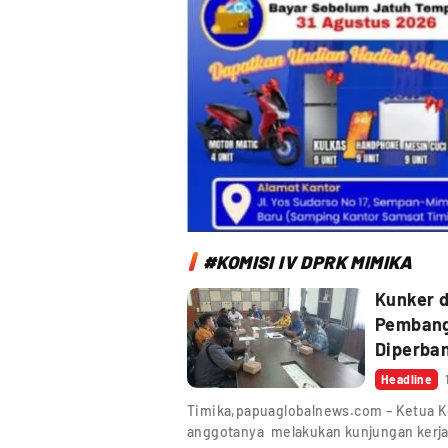
#KOMISI IV DPRK MIMIKA
Kunker d
Pembang
Diperba
Headline
Timika,papuaglobalnews.com – Ketua K
anggotanya melakukan kunjungan kerja