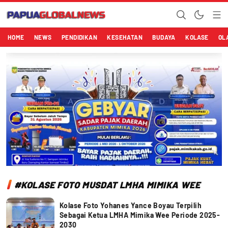
Papuaglobalnews.com
Menulis Fakta dengan Hati Bening
HOME
NEWS
PENDIDIKAN
KESEHATAN
BUDAYA
KOLASE
OL
#KOLASE FOTO MUSDAT LMHA MIMIKA WEE
Kolase Foto Yohanes Yance Boyau Terpilih
Sebagai Ketua LMHA Mimika Wee Periode 2025-
2030