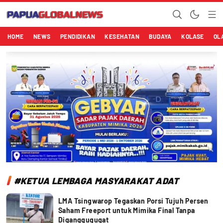
Papuaglobalnews.com
Menulis Fakta dengan Hati Bening
HOME
NEWS
PENDIDIKAN
KESEHATAN
BUDAYA
KOLASE
OL
#KETUA LEMBAGA MASYARAKAT ADAT
LMA Tsingwarop Tegaskan Porsi Tujuh Persen
Saham Freeport untuk Mimika Final Tanpa
Diganggugugat