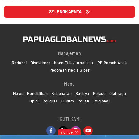
SELENGKAPNYA
Manajemen
Redaksi
Disclaimer
Kode Etik Jurnalistik
PP Ramah Anak
Pedoman Media Siber
Menu
News
Pendidikan
Kesehatan
Budaya
Kolase
Olahraga
Opini
Religius
Hukum
Politik
Regional
IKUTI KAMI
TUTUP