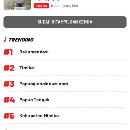
8 bulan yang lalu
Headline
SUDAH DITAMPILKAN SEMUA
TRENDING
#1
Rekomendasi
#2
Timika
#3
Papuaglobalnews.com
#4
Papua Tengah
#5
Kabupaten Mimika